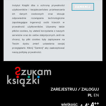
Instytut Książki dba o ochronę prywatności
ZAMKNIJ
użytkowników i bezpieczeństwo przetwarzania
ich danych osobowych oraz stosuje
odpowiednie rozwiązania technologiczne
zapobiegające ingerencji osób trzecich w
prywatność użytkowników. Używamy także
plików cookies, by ułatwić korzystanie z naszych
serwisów oraz do celów statystycznych.Jeśli nie
chcesz, by pliki cookies były zapisywane na
Twoim dysku zmień ustawienia swojej
przeglądarki. Kliknij "Zamknij" aby zaakceptować
naszą politykę prywatności.
ZAREJESTRUJ / ZALOGUJ
PL
EN
wielkość: