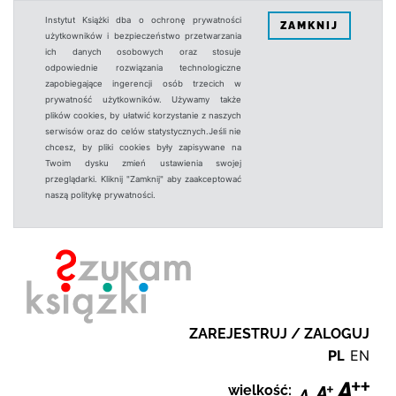
Instytut Książki dba o ochronę prywatności
ZAMKNIJ
użytkowników i bezpieczeństwo przetwarzania
ich danych osobowych oraz stosuje
odpowiednie rozwiązania technologiczne
zapobiegające ingerencji osób trzecich w
prywatność użytkowników. Używamy także
plików cookies, by ułatwić korzystanie z naszych
serwisów oraz do celów statystycznych.Jeśli nie
chcesz, by pliki cookies były zapisywane na
Twoim dysku zmień ustawienia swojej
przeglądarki. Kliknij "Zamknij" aby zaakceptować
naszą politykę prywatności.
ZAREJESTRUJ / ZALOGUJ
PL
EN
wielkość: