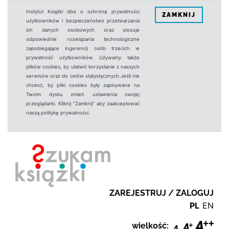
Instytut Książki dba o ochronę prywatności
ZAMKNIJ
użytkowników i bezpieczeństwo przetwarzania
ich danych osobowych oraz stosuje
odpowiednie rozwiązania technologiczne
zapobiegające ingerencji osób trzecich w
prywatność użytkowników. Używamy także
plików cookies, by ułatwić korzystanie z naszych
serwisów oraz do celów statystycznych.Jeśli nie
chcesz, by pliki cookies były zapisywane na
Twoim dysku zmień ustawienia swojej
przeglądarki. Kliknij "Zamknij" aby zaakceptować
naszą politykę prywatności.
ZAREJESTRUJ / ZALOGUJ
PL
EN
wielkość: