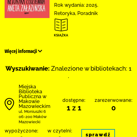
Rok wydania: 2025.
Retoryka, Poradnik
Więcej informacji
Wyszukiwanie:
Znalezione w bibliotekach: 1
.
Miejska
Biblioteka
Publiczna w
dostępne:
zarezerwowane:
Makowie
Mazowieckim
1 z 1
0
ul. Moniuszki 6
06-200 Maków
Mazowiecki
wypożyczone:
w czytelni:
sprawdź