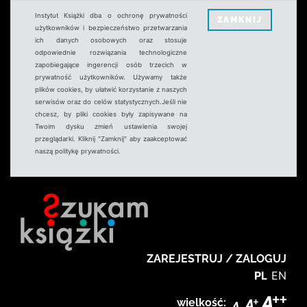
Instytut Książki dba o ochronę prywatności
ZAMKNIJ
użytkowników i bezpieczeństwo przetwarzania
ich danych osobowych oraz stosuje
odpowiednie rozwiązania technologiczne
zapobiegające ingerencji osób trzecich w
prywatność użytkowników. Używamy także
plików cookies, by ułatwić korzystanie z naszych
serwisów oraz do celów statystycznych.Jeśli nie
chcesz, by pliki cookies były zapisywane na
Twoim dysku zmień ustawienia swojej
przeglądarki. Kliknij "Zamknij" aby zaakceptować
naszą politykę prywatności.
ZAREJESTRUJ / ZALOGUJ
PL
EN
wielkość: