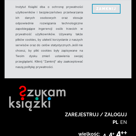
Instytut Książki dba o ochronę prywatności
ZAMKNIJ
użytkowników i bezpieczeństwo przetwarzania
ich danych osobowych oraz stosuje
odpowiednie rozwiązania technologiczne
zapobiegające ingerencji osób trzecich w
prywatność użytkowników. Używamy także
plików cookies, by ułatwić korzystanie z naszych
serwisów oraz do celów statystycznych.Jeśli nie
chcesz, by pliki cookies były zapisywane na
Twoim dysku zmień ustawienia swojej
przeglądarki. Kliknij "Zamknij" aby zaakceptować
naszą politykę prywatności.
ZAREJESTRUJ / ZALOGUJ
PL
EN
wielkość: