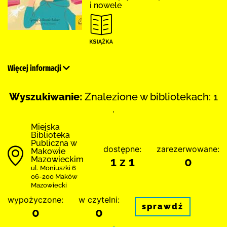
i nowele
Więcej informacji
Wyszukiwanie:
Znalezione w bibliotekach: 1
.
Miejska
Biblioteka
Publiczna w
dostępne:
zarezerwowane:
Makowie
Mazowieckim
1 z 1
0
ul. Moniuszki 6
06-200 Maków
Mazowiecki
wypożyczone:
w czytelni:
sprawdź
0
0