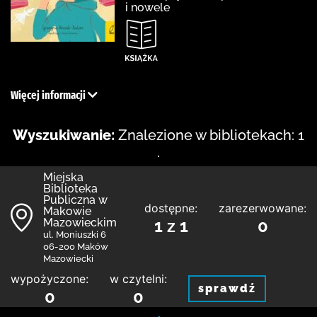
i nowele
Więcej informacji
Wyszukiwanie:
Znalezione w bibliotekach: 1
.
Miejska
Biblioteka
Publiczna w
dostępne:
zarezerwowane:
Makowie
Mazowieckim
1 z 1
0
ul. Moniuszki 6
06-200 Maków
Mazowiecki
wypożyczone:
w czytelni:
sprawdź
0
0