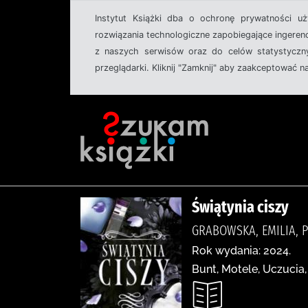
Instytut Książki dba o ochronę prywatności u
rozwiązania technologiczne zapobiegające ingeren
z naszych serwisów oraz do celów statystyczny
przeglądarki. Kliknij "Zamknij" aby zaakceptować n
Świątynia ciszy
GRABOWSKA, EMILIA, 
Rok wydania: 2024.
Bunt, Motele, Uczucia,