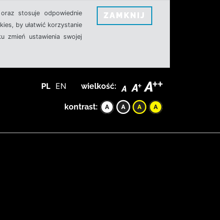
oraz stosuje odpowiednie
ZAMKNIJ
ies, by ułatwić korzystanie
u zmień ustawienia swojej
PL
EN
wielkość:
kontrast: