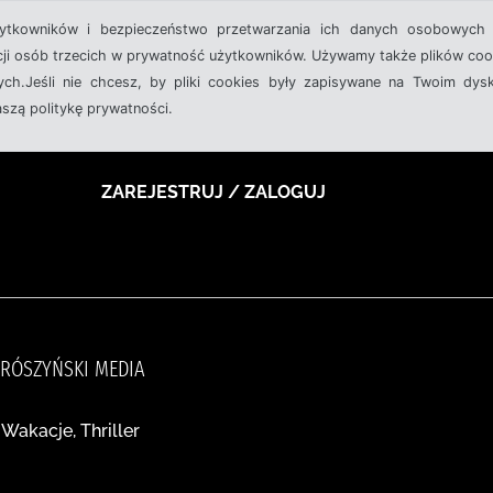
żytkowników i bezpieczeństwo przetwarzania ich danych osobowych 
cji osób trzecich w prywatność użytkowników. Używamy także plików cook
ch.Jeśli nie chcesz, by pliki cookies były zapisywane na Twoim dysk
aszą politykę prywatności.
ZAREJESTRUJ / ZALOGUJ
PRÓSZYŃSKI MEDIA
 Wakacje, Thriller