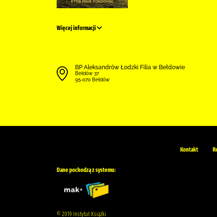
Więcej informacji
BP Aleksandrów Łodzki Filia w Bełdowie
Bełdów 37
95-070 Bełdów
Kontakt
R
Dane pochodzą z systemu:
© 2019 Instytut Książki