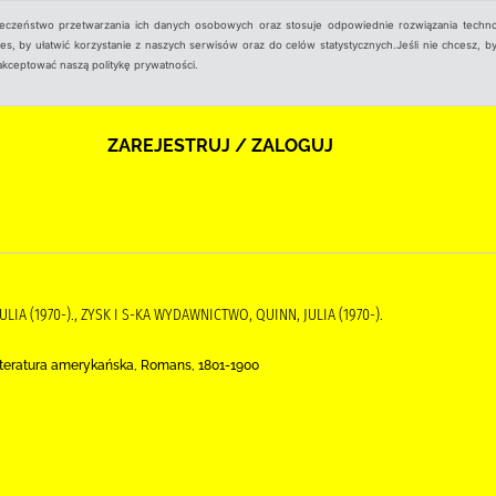
ieczeństwo przetwarzania ich danych osobowych oraz stosuje odpowiednie rozwiązania techno
, by ułatwić korzystanie z naszych serwisów oraz do celów statystycznych.Jeśli nie chcesz, by
aakceptować naszą politykę prywatności.
ZAREJESTRUJ / ZALOGUJ
JULIA (1970-)., ZYSK I S-KA WYDAWNICTWO, QUINN, JULIA (1970-).
iteratura amerykańska, Romans, 1801-1900