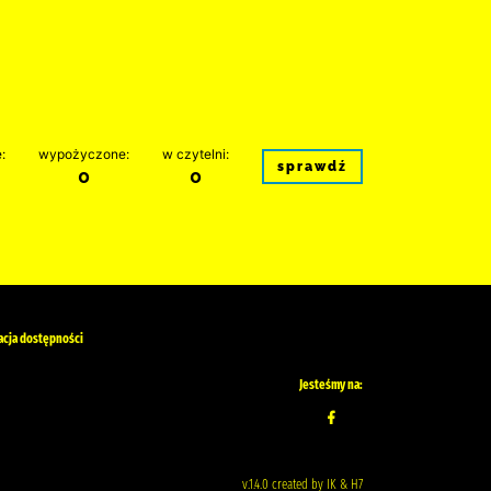
:
wypożyczone:
w czytelni:
sprawdź
0
0
acja dostępności
Jesteśmy na:
v.1.4.0 created by IK & H7