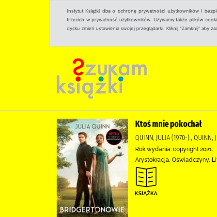
Instytut Książki dba o ochronę prywatności użytkowników i bezp
trzecich w prywatność użytkowników. Używamy także plików cookies
dysku zmień ustawienia swojej przeglądarki. Kliknij "Zamknij" aby z
Ktoś mnie pokochał
QUINN, JULIA (1970-)., QUINN, 
Rok wydania: copyright 2021.
Arystokracja, Oświadczyny, L