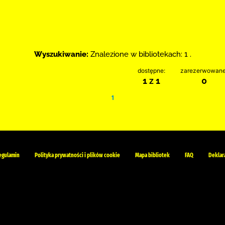
Wyszukiwanie:
Znalezione w bibliotekach: 1 .
dostępne:
zarezerwowane
1 z 1
0
1
egulamin
Polityka prywatności i plików cookie
Mapa bibliotek
FAQ
Deklar