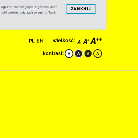
logiczne zapobiegające ingerencji osób
ZAMKNIJ
 pliki cookies były zapisywane na Twoim
PL
EN
wielkość:
kontrast: