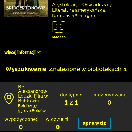
Arystokracja, Oświadczyny,
Literatura amerykańska,
Romans, 1801-1900
Więcej informacji
Wyszukiwanie:
Znalezione w bibliotekach: 1
.
BP
Aleksandrów
dostępne:
zarezerwowane:
Łodzki Filia w
Bełdowie
1 z 1
0
Bełdów 37
95-070 Bełdów
wypożyczone:
w czytelni:
sprawdź
0
0