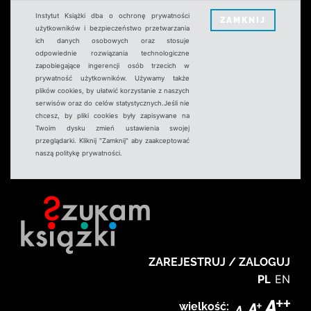
Instytut Książki dba o ochronę prywatności
ZAMKNIJ
użytkowników i bezpieczeństwo przetwarzania
ich danych osobowych oraz stosuje
odpowiednie rozwiązania technologiczne
zapobiegające ingerencji osób trzecich w
prywatność użytkowników. Używamy także
plików cookies, by ułatwić korzystanie z naszych
serwisów oraz do celów statystycznych.Jeśli nie
chcesz, by pliki cookies były zapisywane na
Twoim dysku zmień ustawienia swojej
przeglądarki. Kliknij "Zamknij" aby zaakceptować
naszą politykę prywatności.
ZAREJESTRUJ / ZALOGUJ
PL
EN
wielkość: