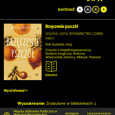
kontrast:
Brzęczenie pszczół
SEGOVIA, SOFIA, WYDAWNICTWO CZARNA
OWCA
Rok wydania: 2025.
Dziecko z niepełnosprawnością,
Realizm magiczny, Rodzina,
Właściciele ziemscy, Meksyk, Powieść
Więcej informacji
Wyszukiwanie:
Znalezione w bibliotekach: 1 .
Miejska Biblioteka Publiczna w
dostępne:
zarezerwowane:
Makowie Mazowieckim