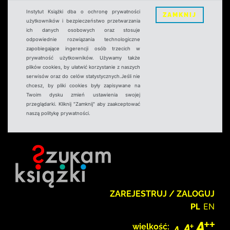
Instytut Książki dba o ochronę prywatności
ZAMKNIJ
użytkowników i bezpieczeństwo przetwarzania
ich danych osobowych oraz stosuje
odpowiednie rozwiązania technologiczne
zapobiegające ingerencji osób trzecich w
prywatność użytkowników. Używamy także
plików cookies, by ułatwić korzystanie z naszych
serwisów oraz do celów statystycznych.Jeśli nie
chcesz, by pliki cookies były zapisywane na
Twoim dysku zmień ustawienia swojej
przeglądarki. Kliknij "Zamknij" aby zaakceptować
naszą politykę prywatności.
ZAREJESTRUJ / ZALOGUJ
PL
EN
wielkość: