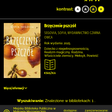
kontrast:
Brzęczenie pszczół
SEGOVIA, SOFIA, WYDAWNICTWO CZARNA
OWCA
Rok wydania: 2025.
Dziecko z niepełnosprawnością,
Realizm magiczny, Rodzina,
Właściciele ziemscy, Meksyk, Powieść
Więcej informacji
Wyszukiwanie:
Znalezione w bibliotekach: 1 .
Miejska Biblioteka Publiczna w
dostępne:
zarezerwowane:
Makowie Mazowieckim