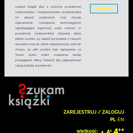
Instytut Książki dba o ochronę prywatności
ZAMKNIJ
użytkowników i bezpieczeństwo przetwarzania
ich danych osobowych oraz stosuje
odpowiednie rozwiązania technologiczne
zapobiegające ingerencji osób trzecich w
prywatność użytkowników. Używamy także
plików cookies, by ułatwić korzystanie z naszych
serwisów oraz do celów statystycznych.Jeśli nie
chcesz, by pliki cookies były zapisywane na
Twoim dysku zmień ustawienia swojej
przeglądarki. Kliknij "Zamknij" aby zaakceptować
naszą politykę prywatności.
ZAREJESTRUJ / ZALOGUJ
PL
EN
wielkość: