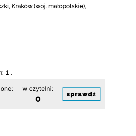
ki, Kraków (woj. małopolskie),
 1 .
one:
w czytelni:
sprawdź
0