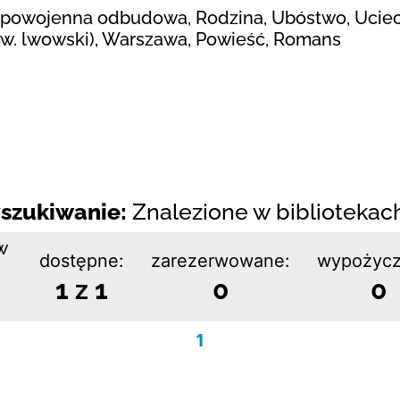
, powojenna odbudowa, Rodzina, Ubóstwo, Uciecz
bw. lwowski), Warszawa, Powieść, Romans
szukiwanie:
Znalezione w bibliotekach:
w
dostępne:
zarezerwowane:
wypożycz
1 z 1
0
0
1