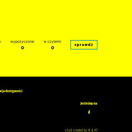
:
wypożyczone:
w czytelni:
sprawdź
0
0
acja dostępności
Jesteśmy na:
v.1.4.0 created by IK & H7