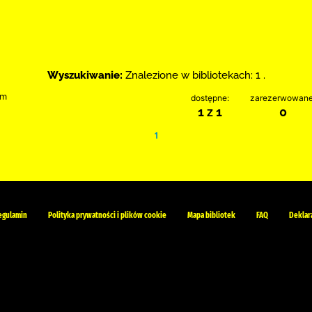
Wyszukiwanie:
Znalezione w bibliotekach: 1 .
im
dostępne:
zarezerwowane
1 z 1
0
1
egulamin
Polityka prywatności i plików cookie
Mapa bibliotek
FAQ
Deklar