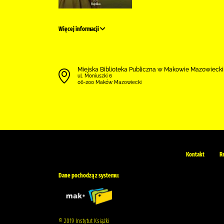
Więcej informacji
Miejska Biblioteka Publiczna w Makowie Mazowieck
ul. Moniuszki 6
06-200 Maków Mazowiecki
Kontakt
R
Dane pochodzą z systemu:
© 2019 Instytut Książki