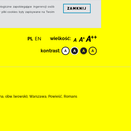
logiczne zapobiegające ingerencji osób
ZAMKNIJ
 pliki cookies były zapisywane na Twoim
PL
EN
wielkość:
kontrast:
ina, obw. lwowski), Warszawa, Powieść, Romans