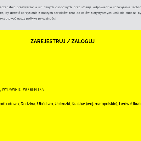
ieczeństwo przetwarzania ich danych osobowych oraz stosuje odpowiednie rozwiązania techno
, by ułatwić korzystanie z naszych serwisów oraz do celów statystycznych.Jeśli nie chcesz, by
aakceptować naszą politykę prywatności.
ZAREJESTRUJ / ZALOGUJ
A, WYDAWNICTWO REPLIKA
 odbudowa, Rodzina, Ubóstwo, Ucieczki, Kraków (woj. małopolskie), Lwów (Ukra