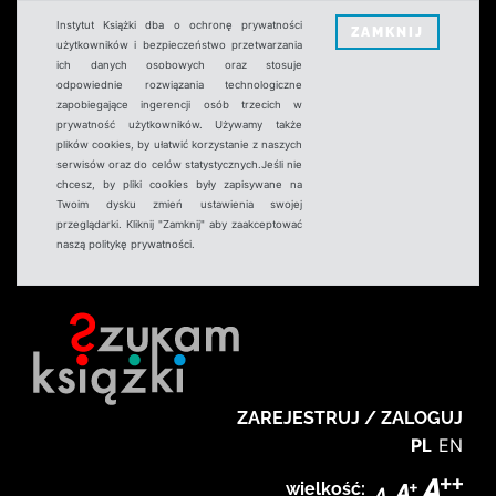
Instytut Książki dba o ochronę prywatności
ZAMKNIJ
użytkowników i bezpieczeństwo przetwarzania
ich danych osobowych oraz stosuje
odpowiednie rozwiązania technologiczne
zapobiegające ingerencji osób trzecich w
prywatność użytkowników. Używamy także
plików cookies, by ułatwić korzystanie z naszych
serwisów oraz do celów statystycznych.Jeśli nie
chcesz, by pliki cookies były zapisywane na
Twoim dysku zmień ustawienia swojej
przeglądarki. Kliknij "Zamknij" aby zaakceptować
naszą politykę prywatności.
ZAREJESTRUJ / ZALOGUJ
PL
EN
wielkość: