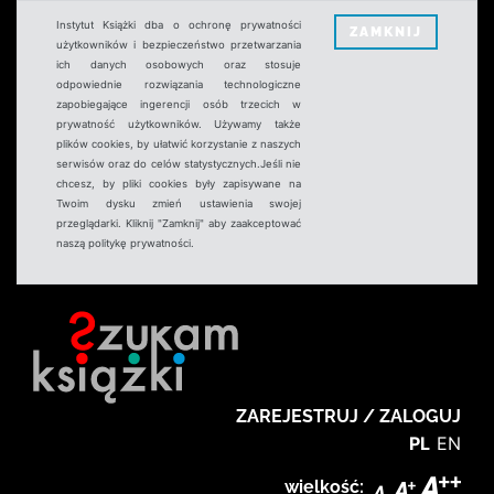
Instytut Książki dba o ochronę prywatności
ZAMKNIJ
użytkowników i bezpieczeństwo przetwarzania
ich danych osobowych oraz stosuje
odpowiednie rozwiązania technologiczne
zapobiegające ingerencji osób trzecich w
prywatność użytkowników. Używamy także
plików cookies, by ułatwić korzystanie z naszych
serwisów oraz do celów statystycznych.Jeśli nie
chcesz, by pliki cookies były zapisywane na
Twoim dysku zmień ustawienia swojej
przeglądarki. Kliknij "Zamknij" aby zaakceptować
naszą politykę prywatności.
ZAREJESTRUJ / ZALOGUJ
PL
EN
wielkość: