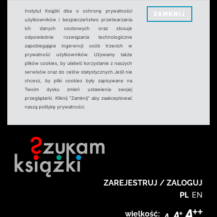
Instytut Książki dba o ochronę prywatności
ZAMKNIJ
użytkowników i bezpieczeństwo przetwarzania
ich danych osobowych oraz stosuje
odpowiednie rozwiązania technologiczne
zapobiegające ingerencji osób trzecich w
prywatność użytkowników. Używamy także
plików cookies, by ułatwić korzystanie z naszych
serwisów oraz do celów statystycznych.Jeśli nie
chcesz, by pliki cookies były zapisywane na
Twoim dysku zmień ustawienia swojej
przeglądarki. Kliknij "Zamknij" aby zaakceptować
naszą politykę prywatności.
ZAREJESTRUJ / ZALOGUJ
PL
EN
wielkość: