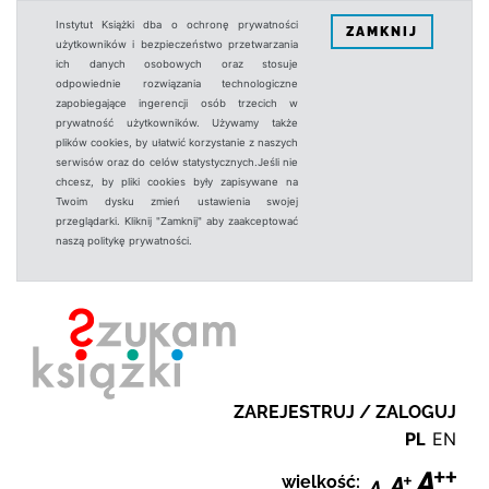
Instytut Książki dba o ochronę prywatności
ZAMKNIJ
użytkowników i bezpieczeństwo przetwarzania
ich danych osobowych oraz stosuje
odpowiednie rozwiązania technologiczne
zapobiegające ingerencji osób trzecich w
prywatność użytkowników. Używamy także
plików cookies, by ułatwić korzystanie z naszych
serwisów oraz do celów statystycznych.Jeśli nie
chcesz, by pliki cookies były zapisywane na
Twoim dysku zmień ustawienia swojej
przeglądarki. Kliknij "Zamknij" aby zaakceptować
naszą politykę prywatności.
ZAREJESTRUJ / ZALOGUJ
PL
EN
wielkość: