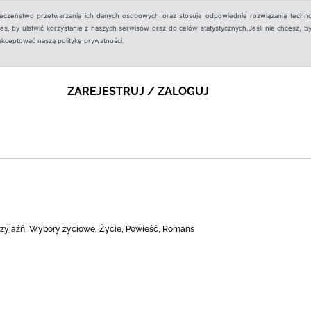
ieczeństwo przetwarzania ich danych osobowych oraz stosuje odpowiednie rozwiązania techno
, by ułatwić korzystanie z naszych serwisów oraz do celów statystycznych.Jeśli nie chcesz, by
aakceptować naszą politykę prywatności.
ZAREJESTRUJ / ZALOGUJ
Przyjaźń, Wybory życiowe, Życie, Powieść, Romans