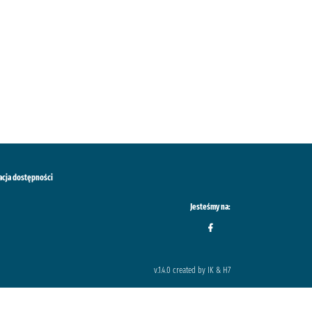
acja dostępności
Jesteśmy na:
v.1.4.0 created by IK & H7