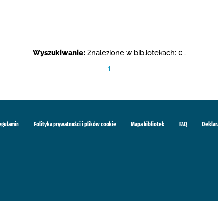
Wyszukiwanie:
Znalezione w bibliotekach: 0 .
1
egulamin
Polityka prywatności i plików cookie
Mapa bibliotek
FAQ
Deklar