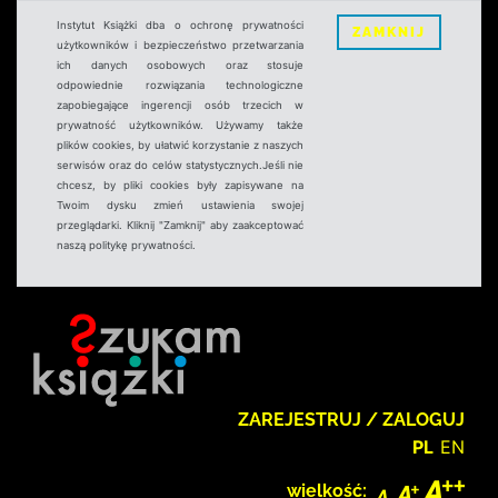
Instytut Książki dba o ochronę prywatności
ZAMKNIJ
użytkowników i bezpieczeństwo przetwarzania
ich danych osobowych oraz stosuje
odpowiednie rozwiązania technologiczne
zapobiegające ingerencji osób trzecich w
prywatność użytkowników. Używamy także
plików cookies, by ułatwić korzystanie z naszych
serwisów oraz do celów statystycznych.Jeśli nie
chcesz, by pliki cookies były zapisywane na
Twoim dysku zmień ustawienia swojej
przeglądarki. Kliknij "Zamknij" aby zaakceptować
naszą politykę prywatności.
ZAREJESTRUJ / ZALOGUJ
PL
EN
wielkość: