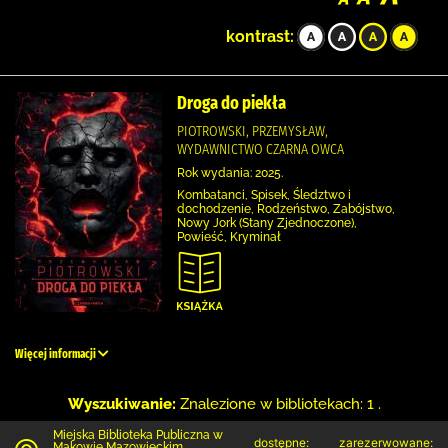
kontrast:
Droga do piekła
PIOTROWSKI, PRZEMYSŁAW,
WYDAWNICTWO CZARNA OWCA
Rok wydania: 2025.
Kombatanci, Spisek, Śledztwo i
dochodzenie, Rodzeństwo, Zabójstwo,
Nowy Jork (Stany Zjednoczone),
Powieść, Kryminał
Więcej informacji
Wyszukiwanie:
Znalezione w bibliotekach: 1 .
Miejska Biblioteka Publiczna w
dostępne:
zarezerwowane:
Makowie Mazowieckim