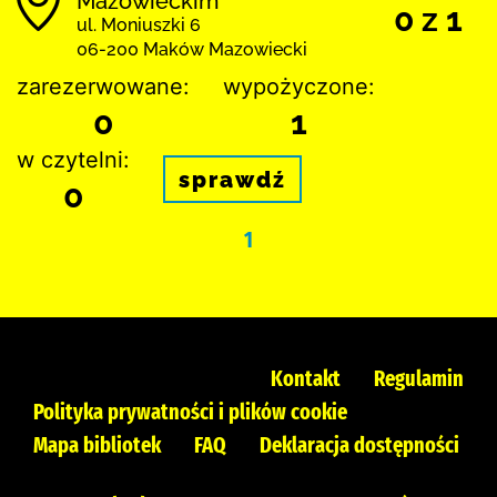
Mazowieckim
0 z 1
ul. Moniuszki 6
06-200 Maków Mazowiecki
zarezerwowane:
wypożyczone:
0
1
w czytelni:
sprawdź
0
1
Kontakt
Regulamin
Polityka prywatności i plików cookie
Mapa bibliotek
FAQ
Deklaracja dostępności