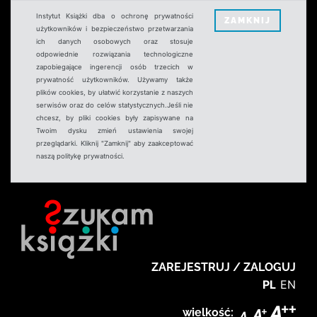
Instytut Książki dba o ochronę prywatności
ZAMKNIJ
użytkowników i bezpieczeństwo przetwarzania
ich danych osobowych oraz stosuje
odpowiednie rozwiązania technologiczne
zapobiegające ingerencji osób trzecich w
prywatność użytkowników. Używamy także
plików cookies, by ułatwić korzystanie z naszych
serwisów oraz do celów statystycznych.Jeśli nie
chcesz, by pliki cookies były zapisywane na
Twoim dysku zmień ustawienia swojej
przeglądarki. Kliknij "Zamknij" aby zaakceptować
naszą politykę prywatności.
ZAREJESTRUJ / ZALOGUJ
PL
EN
wielkość: