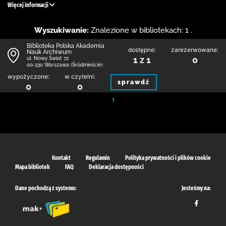
Więcej informacji
Wyszukiwanie:
Znalezione w bibliotekach: 1 .
Biblioteka Polska Akademia
dostępne:
zarezerwowane:
Nauk Archiwum
1 z 1
0
ul. Nowy Świat 72
00-330 Warszawa (Śródmieście)
wypożyczone:
w czytelni:
sprawdź
0
0
1
Kontakt
Regulamin
Polityka prywatności i plików cookie
Mapa bibliotek
FAQ
Deklaracja dostępności
Dane pochodzą z systemu:
Jesteśmy na: