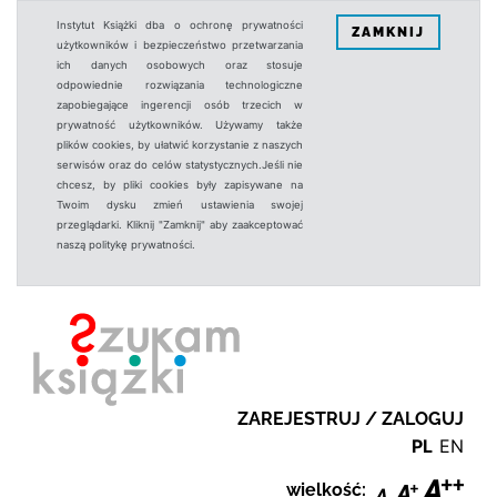
Instytut Książki dba o ochronę prywatności
ZAMKNIJ
użytkowników i bezpieczeństwo przetwarzania
ich danych osobowych oraz stosuje
odpowiednie rozwiązania technologiczne
zapobiegające ingerencji osób trzecich w
prywatność użytkowników. Używamy także
plików cookies, by ułatwić korzystanie z naszych
serwisów oraz do celów statystycznych.Jeśli nie
chcesz, by pliki cookies były zapisywane na
Twoim dysku zmień ustawienia swojej
przeglądarki. Kliknij "Zamknij" aby zaakceptować
naszą politykę prywatności.
ZAREJESTRUJ / ZALOGUJ
PL
EN
wielkość: