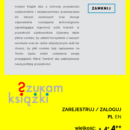
Instytut Książki dba o ochronę prywatności
ZAMKNIJ
użytkowników i bezpieczeństwo przetwarzania
ich danych osobowych oraz stosuje
odpowiednie rozwiązania technologiczne
zapobiegające ingerencji osób trzecich w
prywatność użytkowników. Używamy także
plików cookies, by ułatwić korzystanie z naszych
serwisów oraz do celów statystycznych.Jeśli nie
chcesz, by pliki cookies były zapisywane na
Twoim dysku zmień ustawienia swojej
przeglądarki. Kliknij "Zamknij" aby zaakceptować
naszą politykę prywatności.
ZAREJESTRUJ / ZALOGUJ
PL
EN
wielkość: