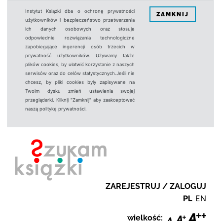
Instytut Książki dba o ochronę prywatności
ZAMKNIJ
użytkowników i bezpieczeństwo przetwarzania
ich danych osobowych oraz stosuje
odpowiednie rozwiązania technologiczne
zapobiegające ingerencji osób trzecich w
prywatność użytkowników. Używamy także
plików cookies, by ułatwić korzystanie z naszych
serwisów oraz do celów statystycznych.Jeśli nie
chcesz, by pliki cookies były zapisywane na
Twoim dysku zmień ustawienia swojej
przeglądarki. Kliknij "Zamknij" aby zaakceptować
naszą politykę prywatności.
ZAREJESTRUJ / ZALOGUJ
PL
EN
wielkość: