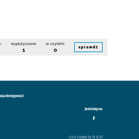
:
wypożyczone:
w czytelni:
sprawdź
1
0
acja dostępności
Jesteśmy na:
v.1.4.0 created by IK & H7