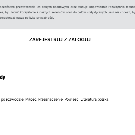
ieczeństwo przetwarzania ich danych osobowych oraz stosuje odpowiednie rozwiązania techno
, by ułatwić korzystanie z naszych serwisów oraz do celów statystycznych.Jeśli nie chcesz, by
aakceptować naszą politykę prywatności.
ZAREJESTRUJ / ZALOGUJ
ady
po rozwodzie, Miłość, Przeznaczenie, Powieść, Literatura polska