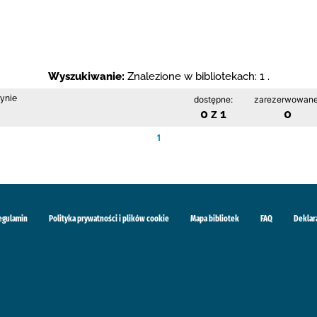
Wyszukiwanie:
Znalezione w bibliotekach: 1 .
zynie
dostępne:
zarezerwowane
0 z 1
0
1
egulamin
Polityka prywatności i plików cookie
Mapa bibliotek
FAQ
Deklar