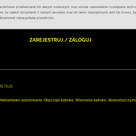
ieczeństwo przetwarzania ich danych osobowych oraz stosuje odpowiednie rozwiązania techno
, by ułatwić korzystanie z naszych serwisów oraz do celów statystycznych.Jeśli nie chcesz, by
aakceptować naszą politykę prywatności.
ZAREJESTRUJ / ZALOGUJ
O FILIA
, Małżeństwo aranżowane, Obyczaje ludowe, Wierzenia ludowe, Słowiańszczyzn