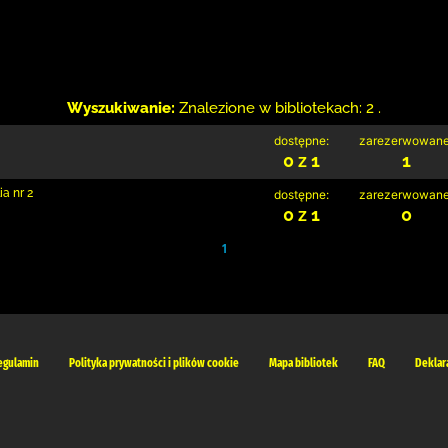
Wyszukiwanie:
Znalezione w bibliotekach: 2 .
dostępne:
zarezerwowane
0 z 1
1
a nr 2
dostępne:
zarezerwowane
0 z 1
0
1
egulamin
Polityka prywatności i plików cookie
Mapa bibliotek
FAQ
Deklar