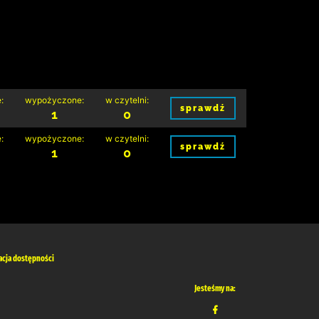
:
wypożyczone:
w czytelni:
sprawdź
1
0
:
wypożyczone:
w czytelni:
sprawdź
1
0
acja dostępności
Jesteśmy na: