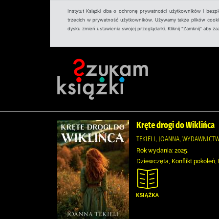
Instytut Książki dba o ochronę prywatności użytkowników i bezp
trzecich w prywatność użytkowników. Używamy także plików cookies
dysku zmień ustawienia swojej przeglądarki. Kliknij "Zamknij" aby z
Kręte drogi do Wiklińca
TEKIELI, JOANNA, WYDAWNICTW
Rok wydania: 2025.
Dziewczęta, Konflikt pokoleń