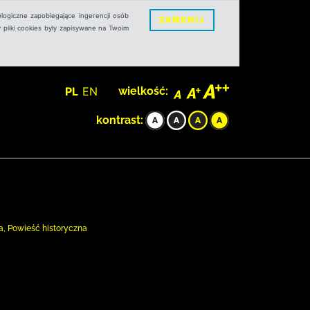
logiczne zapobiegające ingerencji osób
ZAMKNIJ
 pliki cookies były zapisywane na Twoim
PL
EN
wielkość:
kontrast:
a, Powieść historyczna