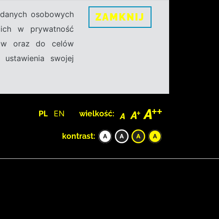
h danych osobowych
ZAMKNIJ
ecich w prywatność
sów oraz do celów
 ustawienia swojej
PL
EN
wielkość:
kontrast: