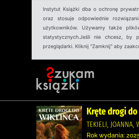
Instytut Książki dba o ochronę prywa
oraz stosuje odpowiednie rozwiązani
użytkowników. Używamy także plikó
statystycznych.Jeśli nie chcesz, by
przeglądarki. Kliknij "Zamknij" aby zaa
Kręte drogi do
TEKIELI, JOANNA,
Rok wydania: 2025