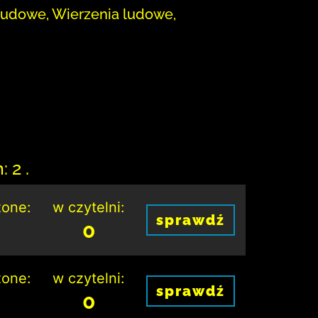
ludowe, Wierzenia ludowe,
 2 .
one:
w czytelni:
sprawdź
0
one:
w czytelni:
sprawdź
0