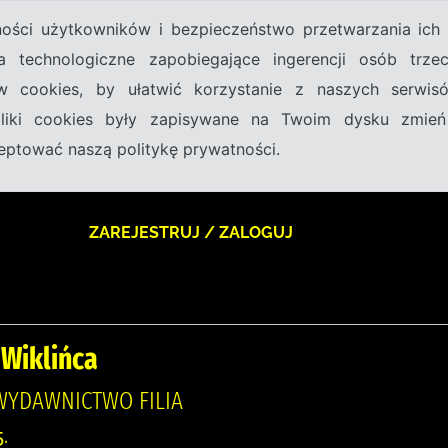
tności użytkowników i bezpieczeństwo przetwarzania ic
a technologiczne zapobiegające ingerencji osób trz
w cookies, by ułatwić korzystanie z naszych serwi
 pliki cookies były zapisywane na Twoim dysku zmień
kceptować naszą politykę prywatności.
ZAREJESTRUJ / ZALOGUJ
 Wiklińca
 WYDAWNICTWO FILIA
.