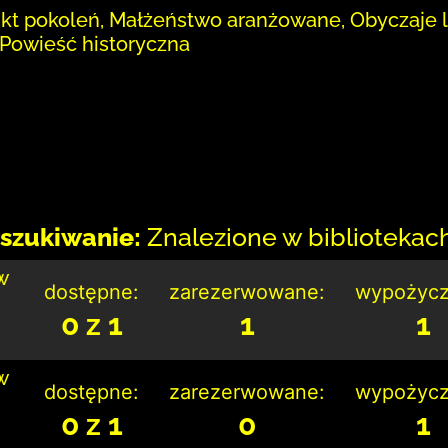
likt pokoleń, Małżeństwo aranżowane, Obyczaje 
 Powieść historyczna
szukiwanie:
Znalezione w bibliotekach:
w
dostępne:
zarezerwowane:
wypożycz
0 z 1
1
1
w
dostępne:
zarezerwowane:
wypożycz
0 z 1
0
1