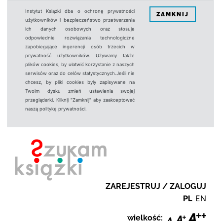
Instytut Książki dba o ochronę prywatności
ZAMKNIJ
użytkowników i bezpieczeństwo przetwarzania
ich danych osobowych oraz stosuje
odpowiednie rozwiązania technologiczne
zapobiegające ingerencji osób trzecich w
prywatność użytkowników. Używamy także
plików cookies, by ułatwić korzystanie z naszych
serwisów oraz do celów statystycznych.Jeśli nie
chcesz, by pliki cookies były zapisywane na
Twoim dysku zmień ustawienia swojej
przeglądarki. Kliknij "Zamknij" aby zaakceptować
naszą politykę prywatności.
ZAREJESTRUJ / ZALOGUJ
PL
EN
wielkość: