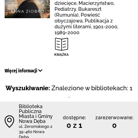
dziecięce, Macierzyństwo,
Pediatrzy, Bukareszt
(Rumunia), Powieść
obyczajowa, Publikacja z
dużymi literami, 1901-2000,
1989-2000
Więcej informacji
Wyszukiwanie:
Znalezione w bibliotekach: 1
.
Biblioteka
Publiczna
Miasta i Gminy
dostępne:
zarezerwowane:
Nowa Dęba
0 z 1
0
ul. Żeromskiego 2
39-460 Nowa
Dęba