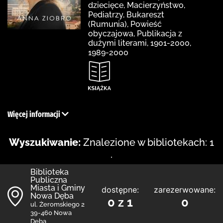
dziecięce, Macierzyństwo,
Pediatrzy, Bukareszt
(Rumunia), Powieść
obyczajowa, Publikacja z
dużymi literami, 1901-2000,
1989-2000
Więcej informacji
Wyszukiwanie:
Znalezione w bibliotekach: 1
.
Biblioteka
Publiczna
Miasta i Gminy
dostępne:
zarezerwowane:
Nowa Dęba
0 z 1
0
ul. Żeromskiego 2
39-460 Nowa
Dęba