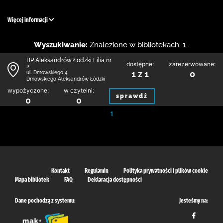
Więcej informacji
Wyszukiwanie:
Znalezione w bibliotekach: 1 .
BP Aleksandrów Łodzki Filia nr
dostępne:
zarezerwowane:
2
1 z 1
0
ul. Dmowskiego 4
Dmowskiego Aleksandrów Łódzki
wypożyczone:
w czytelni:
sprawdź
0
0
1
Kontakt
Regulamin
Polityka prywatności i plików cookie
Mapa bibliotek
FAQ
Deklaracja dostępności
Dane pochodzą z systemu:
Jesteśmy na: