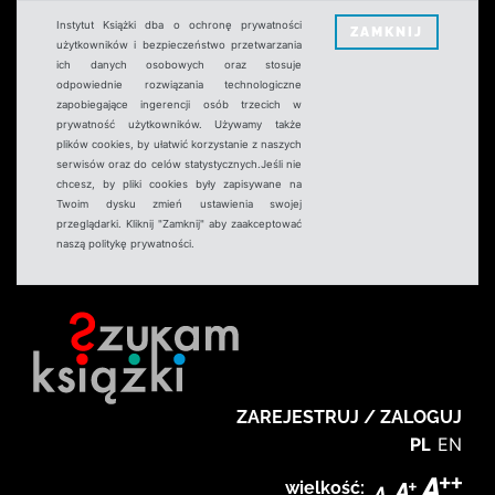
Instytut Książki dba o ochronę prywatności
ZAMKNIJ
użytkowników i bezpieczeństwo przetwarzania
ich danych osobowych oraz stosuje
odpowiednie rozwiązania technologiczne
zapobiegające ingerencji osób trzecich w
prywatność użytkowników. Używamy także
plików cookies, by ułatwić korzystanie z naszych
serwisów oraz do celów statystycznych.Jeśli nie
chcesz, by pliki cookies były zapisywane na
Twoim dysku zmień ustawienia swojej
przeglądarki. Kliknij "Zamknij" aby zaakceptować
naszą politykę prywatności.
ZAREJESTRUJ / ZALOGUJ
PL
EN
wielkość: