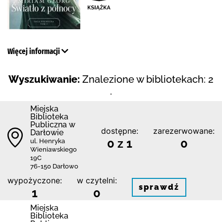
Więcej informacji
Wyszukiwanie:
Znalezione w bibliotekach: 2
.
Miejska
Biblioteka
Publiczna w
dostępne:
zarezerwowane:
Darłowie
0 z 1
0
ul. Henryka
Wieniawskiego
19C
76-150 Darłowo
wypożyczone:
w czytelni:
sprawdź
1
0
Miejska
Biblioteka