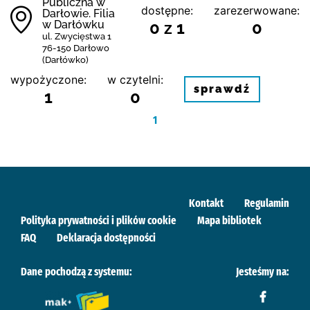
Publiczna w
dostępne:
zarezerwowane:
Darłowie. Filia
w Darłówku
0 z 1
0
ul. Zwycięstwa 1
76-150 Darłowo
(Darłówko)
wypożyczone:
w czytelni:
sprawdź
1
0
1
Kontakt
Regulamin
Polityka prywatności i plików cookie
Mapa bibliotek
FAQ
Deklaracja dostępności
Dane pochodzą z systemu:
Jesteśmy na: