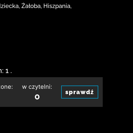
ziecka, Żałoba, Hiszpania,
 1 .
one:
w czytelni:
sprawdź
0