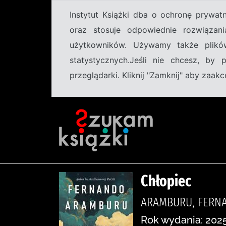
Instytut Książki dba o ochronę prywa
oraz stosuje odpowiednie rozwiązani
użytkowników. Używamy także plikó
statystycznych.Jeśli nie chcesz, by
przeglądarki. Kliknij "Zamknij" aby zaa
Chłopiec
ARAMBURU, FERNA
Rok wydania: 2025