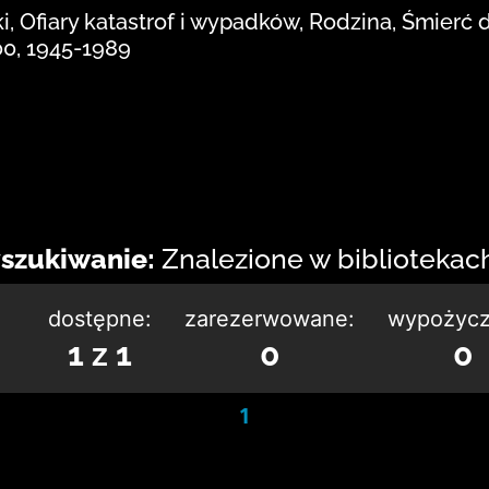
, Ofiary katastrof i wypadków, Rodzina, Śmierć d
00, 1945-1989
szukiwanie:
Znalezione w bibliotekach:
dostępne:
zarezerwowane:
wypożycz
1 z 1
0
0
1