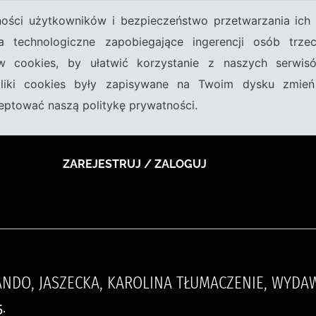
tności użytkowników i bezpieczeństwo przetwarzania ic
a technologiczne zapobiegające ingerencji osób trz
w cookies, by ułatwić korzystanie z naszych serwi
 pliki cookies były zapisywane na Twoim dysku zmień
kceptować naszą politykę prywatności.
ZAREJESTRUJ / ZALOGUJ
NDO, JASZECKA, KAROLINA TŁUMACZENIE, WYD
.