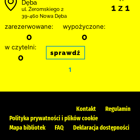
Dęba
1 z 1
ul. Żeromskiego 2
39-460 Nowa Dęba
zarezerwowane:
wypożyczone:
0
0
w czytelni:
sprawdź
0
1
Kontakt
Regulamin
Polityka prywatności i plików cookie
Mapa bibliotek
FAQ
Deklaracja dostępności