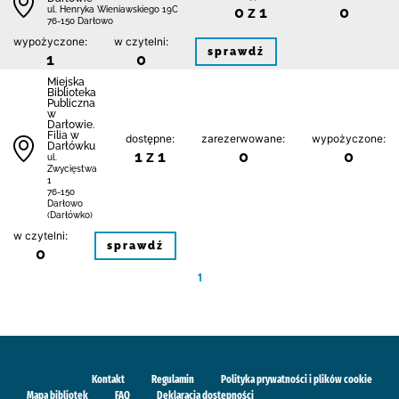
0 z 1
0
ul. Henryka Wieniawskiego 19C
76-150 Darłowo
wypożyczone:
w czytelni:
sprawdź
1
0
Miejska
Biblioteka
Publiczna
w
Darłowie.
Filia w
dostępne:
zarezerwowane:
wypożyczone:
Darłówku
1 z 1
0
0
ul.
Zwycięstwa
1
76-150
Darłowo
(Darłówko)
w czytelni:
sprawdź
0
1
Kontakt
Regulamin
Polityka prywatności i plików cookie
Mapa bibliotek
FAQ
Deklaracja dostępności