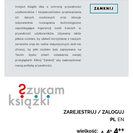
Instytut Książki dba o ochronę prywatności
ZAMKNIJ
użytkowników i bezpieczeństwo przetwarzania
ich danych osobowych oraz stosuje
odpowiednie rozwiązania technologiczne
zapobiegające ingerencji osób trzecich w
prywatność użytkowników. Używamy także
plików cookies, by ułatwić korzystanie z naszych
serwisów oraz do celów statystycznych.Jeśli nie
chcesz, by pliki cookies były zapisywane na
Twoim dysku zmień ustawienia swojej
przeglądarki. Kliknij "Zamknij" aby zaakceptować
naszą politykę prywatności.
ZAREJESTRUJ / ZALOGUJ
PL
EN
wielkość: