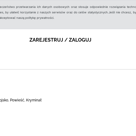
ieczeństwo przetwarzania ich danych osobowych oraz stosuje odpowiednie rozwiązania techno
, by ułatwić korzystanie z naszych serwisów oraz do celów statystycznych.Jeśli nie chcesz, by
aakceptować naszą politykę prywatności.
ZAREJESTRUJ / ZALOGUJ
ojsko, Powieść, Kryminał