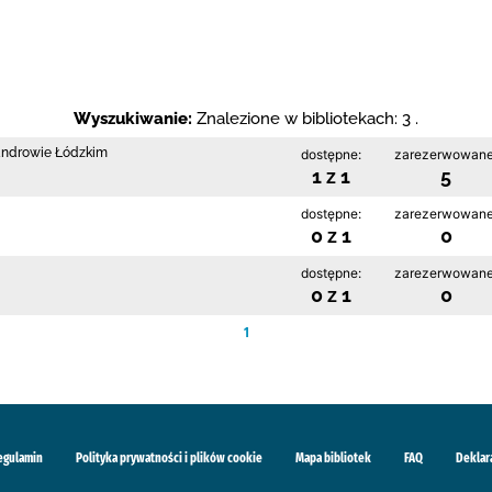
Wyszukiwanie:
Znalezione w bibliotekach: 3 .
sandrowie Łódzkim
dostępne:
zarezerwowane
1 z 1
5
dostępne:
zarezerwowane
0 z 1
0
dostępne:
zarezerwowane
0 z 1
0
1
egulamin
Polityka prywatności i plików cookie
Mapa bibliotek
FAQ
Deklar