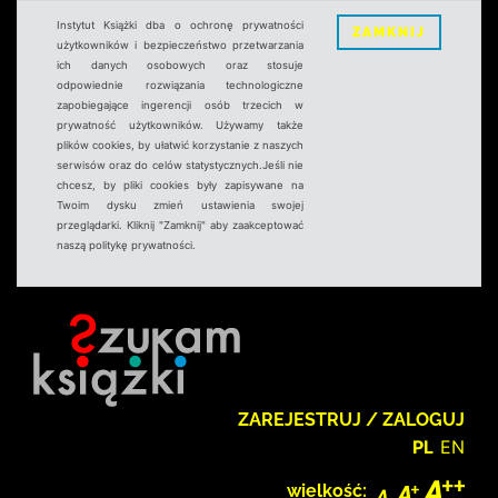
Instytut Książki dba o ochronę prywatności
ZAMKNIJ
użytkowników i bezpieczeństwo przetwarzania
ich danych osobowych oraz stosuje
odpowiednie rozwiązania technologiczne
zapobiegające ingerencji osób trzecich w
prywatność użytkowników. Używamy także
plików cookies, by ułatwić korzystanie z naszych
serwisów oraz do celów statystycznych.Jeśli nie
chcesz, by pliki cookies były zapisywane na
Twoim dysku zmień ustawienia swojej
przeglądarki. Kliknij "Zamknij" aby zaakceptować
naszą politykę prywatności.
ZAREJESTRUJ / ZALOGUJ
PL
EN
wielkość: