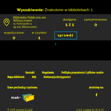
Wyszukiwanie:
Znalezione w bibliotekach: 1 .
Biblioteka Publiczna we
dostępne:
zarezerwowane:
Włoszczowie
1 z 1
0
ul. Kościuszki 11
29-100 Włoszczowa
wypożyczone:
w czytelni:
sprawdź
0
1
1
Kontakt
Regulamin
Polityka prywatności i plików cookie
Mapa bibliotek
FAQ
Deklaracja dostępności
Dane pochodzą z systemu:
Jesteśmy na:
© 2019 Instytut Książki
v.1.4.0 created by IK & H7