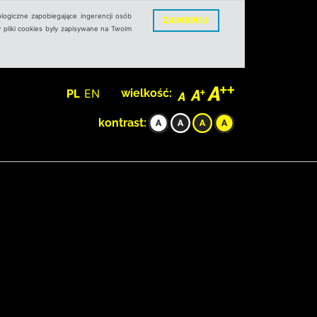
logiczne zapobiegające ingerencji osób
ZAMKNIJ
 pliki cookies były zapisywane na Twoim
PL
EN
wielkość:
kontrast: