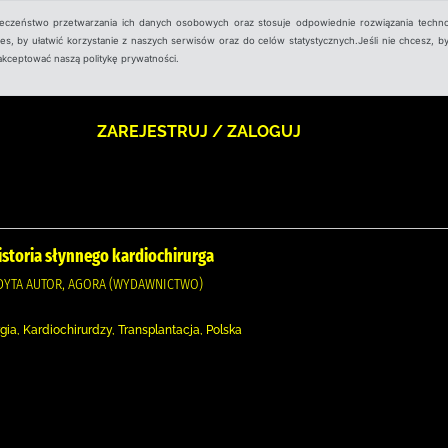
ieczeństwo przetwarzania ich danych osobowych oraz stosuje odpowiednie rozwiązania techno
, by ułatwić korzystanie z naszych serwisów oraz do celów statystycznych.Jeśli nie chcesz, by
aakceptować naszą politykę prywatności.
ZAREJESTRUJ / ZALOGUJ
 historia słynnego kardiochirurga
UDYTA AUTOR, AGORA (WYDAWNICTWO)
ia, Kardiochirurdzy, Transplantacja, Polska