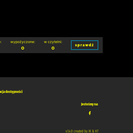
:
wypożyczone:
w czytelni:
sprawdź
0
0
acja dostępności
Jesteśmy na:
v.1.4.0 created by IK & H7