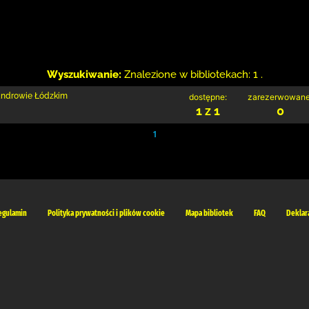
Wyszukiwanie:
Znalezione w bibliotekach: 1 .
sandrowie Łódzkim
dostępne:
zarezerwowane
1 z 1
0
1
egulamin
Polityka prywatności i plików cookie
Mapa bibliotek
FAQ
Deklar