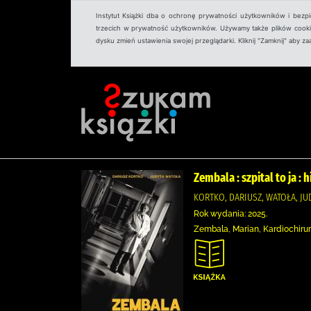
Instytut Książki dba o ochronę prywatności użytkowników i bezp
trzecich w prywatność użytkowników. Używamy także plików cookies
dysku zmień ustawienia swojej przeglądarki. Kliknij "Zamknij" aby z
Zembala : szpital to ja :
KORTKO, DARIUSZ, WATOŁA, J
Rok wydania: 2025.
Zembala, Marian, Kardiochirurg