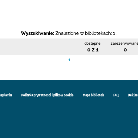
Wyszukiwanie:
Znalezione w bibliotekach: 1 .
dostępne:
zarezerwowane
0 z 1
0
1
egulamin
Polityka prywatności i plików cookie
Mapa bibliotek
FAQ
Deklar