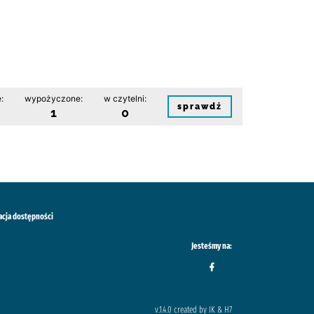
:
wypożyczone:
w czytelni:
sprawdź
1
0
acja dostępności
Jesteśmy na:
v.1.4.0 created by IK & H7