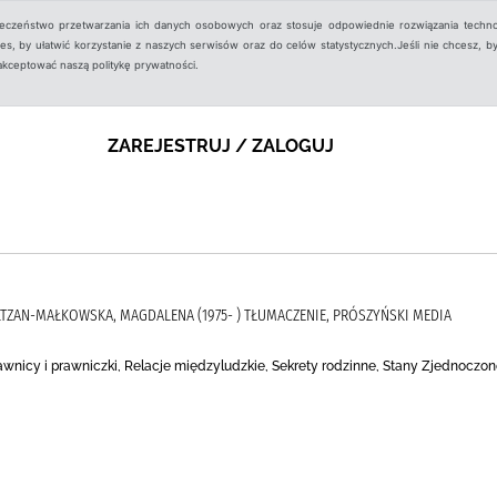
ieczeństwo przetwarzania ich danych osobowych oraz stosuje odpowiednie rozwiązania techno
, by ułatwić korzystanie z naszych serwisów oraz do celów statystycznych.Jeśli nie chcesz, by
aakceptować naszą politykę prywatności.
ZAREJESTRUJ / ZALOGUJ
MOLTZAN-MAŁKOWSKA, MAGDALENA (1975- ) TŁUMACZENIE, PRÓSZYŃSKI MEDIA
awnicy i prawniczki, Relacje międzyludzkie, Sekrety rodzinne, Stany Zjednoczon