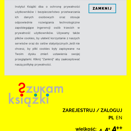
Instytut Książki dba o ochronę prywatności
ZAMKNIJ
użytkowników i bezpieczeństwo przetwarzania
ich danych osobowych oraz stosuje
odpowiednie rozwiązania technologiczne
zapobiegające ingerencji osób trzecich w
prywatność użytkowników. Używamy także
plików cookies, by ułatwić korzystanie z naszych
serwisów oraz do celów statystycznych.Jeśli nie
chcesz, by pliki cookies były zapisywane na
Twoim dysku zmień ustawienia swojej
przeglądarki. Kliknij "Zamknij" aby zaakceptować
naszą politykę prywatności.
ZAREJESTRUJ / ZALOGUJ
PL
EN
wielkość: