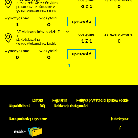
Aleksandrowie Łódzkim
0 z 1
0
pl. Tadeusza Kościuszki 12
95-070 Aleksandrów Łódzki
wypożyczone:
w czytelni:
sprawdź
1
0
BP Aleksandrów Łodzki Filia nr
dostępne:
zarezerwowane:
1
1 z 1
0
pl. Kościuszki 12
95-070 Aleksandrów Łódzki
wypożyczone:
w czytelni:
sprawdź
0
0
1
Kontakt
Regulamin
Polityka prywatności i plików cookie
Mapa bibliotek
FAQ
Deklaracja dostępności
Dane pochodzą z systemu:
Jesteśmy na: