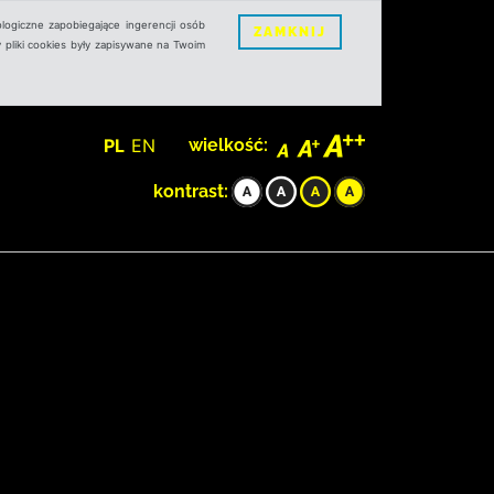
logiczne zapobiegające ingerencji osób
ZAMKNIJ
 pliki cookies były zapisywane na Twoim
PL
EN
wielkość:
kontrast: