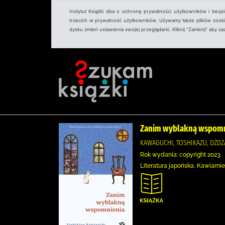
Instytut Książki dba o ochronę prywatności użytkowników i bezp
trzecich w prywatność użytkowników. Używamy także plików cookies
dysku zmień ustawienia swojej przeglądarki. Kliknij "Zamknij" aby z
Zanim wyblakną wspomn
KAWAGUCHI, TOSHIKAZU, DŻDŻA
Rok wydania: copyright 2023.
Literatura japońska, Kawiarnie