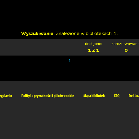
Wyszukiwanie:
Znalezione w bibliotekach: 1 .
dostępne:
zarezerwowane
1 z 1
0
1
egulamin
Polityka prywatności i plików cookie
Mapa bibliotek
FAQ
Deklar