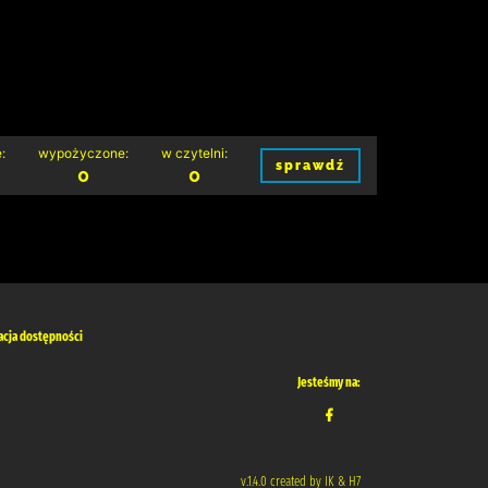
:
wypożyczone:
w czytelni:
sprawdź
0
0
acja dostępności
Jesteśmy na:
v.1.4.0 created by IK & H7