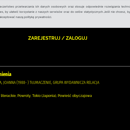
ieczeństwo przetwarzania ich danych osobowych oraz stosuje odpowiednie rozwiązania techno
, by ułatwić korzystanie z naszych serwisów oraz do celów statystycznych.Jeśli nie chcesz, by
aakceptować naszą politykę prywatności.
ZAREJESTRUJ / ZALOGUJ
ienia
, JOANNA (1988- ) TŁUMACZENIE, GRUPA WYDAWNICZA RELACJA
 literackie, Powroty, Tokio (Japonia), Powieść obyczajowa