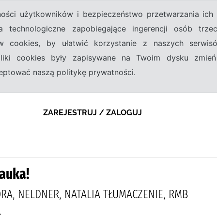
tności użytkowników i bezpieczeństwo przetwarzania ic
a technologiczne zapobiegające ingerencji osób trz
w cookies, by ułatwić korzystanie z naszych serwi
 pliki cookies były zapisywane na Twoim dysku zmień
kceptować naszą politykę prywatności.
ZAREJESTRUJ / ZALOGUJ
nauka!
RA, NELDNER, NATALIA TŁUMACZENIE, RMB
1