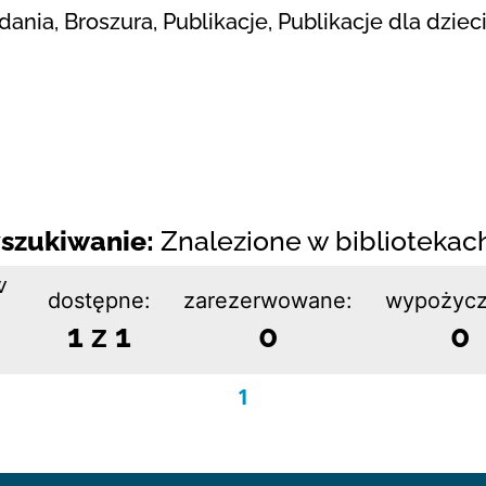
ania, Broszura, Publikacje, Publikacje dla dziec
szukiwanie:
Znalezione w bibliotekach:
w
dostępne:
zarezerwowane:
wypożycz
1 z 1
0
0
1