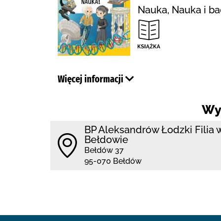
Nauka, Nauka i bad
Więcej informacji
Wy
BP Aleksandrów Łodzki Filia 
Bełdowie
Bełdów 37
95-070 Bełdów