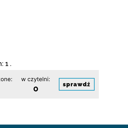
i
 1 .
one:
w czytelni:
sprawdź
0