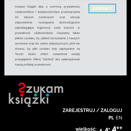
Instytut Książki dba o ochronę prywatności
ZAMKNIJ
użytkowników i bezpieczeństwo przetwarzania
ich danych osobowych oraz stosuje
odpowiednie rozwiązania technologiczne
zapobiegające ingerencji osób trzecich w
prywatność użytkowników. Używamy także
plików cookies, by ułatwić korzystanie z naszych
serwisów oraz do celów statystycznych.Jeśli nie
chcesz, by pliki cookies były zapisywane na
Twoim dysku zmień ustawienia swojej
przeglądarki. Kliknij "Zamknij" aby zaakceptować
naszą politykę prywatności.
ZAREJESTRUJ / ZALOGUJ
PL
EN
wielkość: