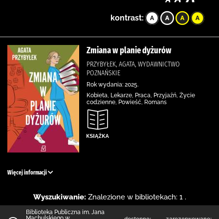
kontrast:
Zmiana w planie dyżurów
PRZYBYŁEK, AGATA, WYDAWNICTWO
POZNAŃSKIE
Rok wydania: 2025.
Kobieta, Lekarze, Praca, Przyjaźń, Życie
codzienne, Powieść, Romans
Więcej informacji
Wyszukiwanie:
Znalezione w bibliotekach: 1 .
Biblioteka Publiczna im. Jana
Machulskiego w
dostępne:
zarezerwowane: