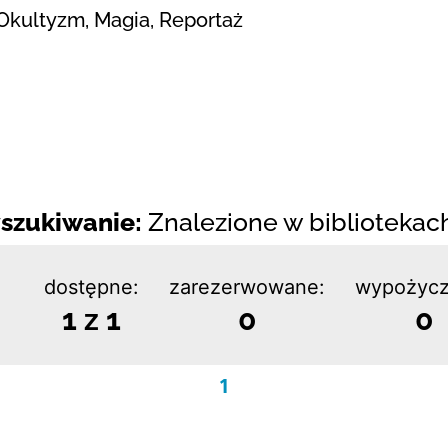
Okultyzm, Magia, Reportaż
szukiwanie:
Znalezione w bibliotekach:
dostępne:
zarezerwowane:
wypożycz
1 z 1
0
0
1