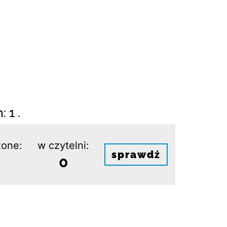
 1 .
one:
w czytelni:
sprawdź
0