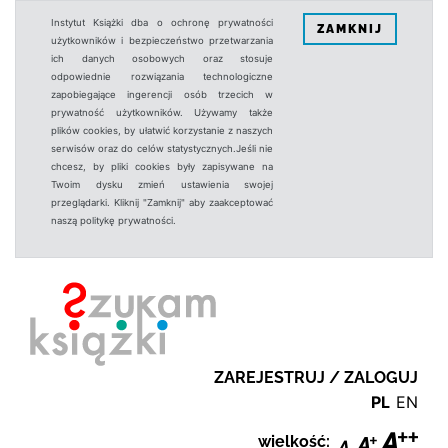
Instytut Książki dba o ochronę prywatności
ZAMKNIJ
użytkowników i bezpieczeństwo przetwarzania
ich danych osobowych oraz stosuje
odpowiednie rozwiązania technologiczne
zapobiegające ingerencji osób trzecich w
prywatność użytkowników. Używamy także
plików cookies, by ułatwić korzystanie z naszych
serwisów oraz do celów statystycznych.Jeśli nie
chcesz, by pliki cookies były zapisywane na
Twoim dysku zmień ustawienia swojej
przeglądarki. Kliknij "Zamknij" aby zaakceptować
naszą politykę prywatności.
ZAREJESTRUJ / ZALOGUJ
PL
EN
wielkość: