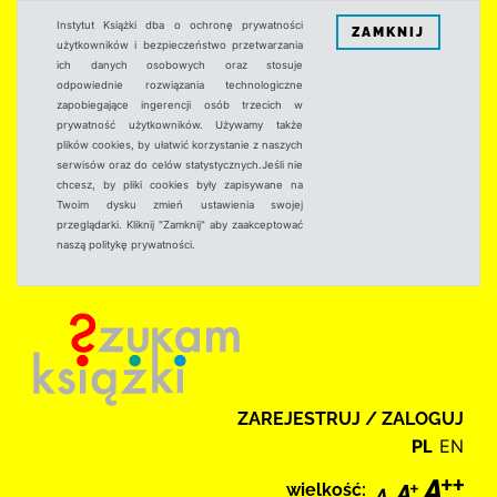
Instytut Książki dba o ochronę prywatności
ZAMKNIJ
użytkowników i bezpieczeństwo przetwarzania
ich danych osobowych oraz stosuje
odpowiednie rozwiązania technologiczne
zapobiegające ingerencji osób trzecich w
prywatność użytkowników. Używamy także
plików cookies, by ułatwić korzystanie z naszych
serwisów oraz do celów statystycznych.Jeśli nie
chcesz, by pliki cookies były zapisywane na
Twoim dysku zmień ustawienia swojej
przeglądarki. Kliknij "Zamknij" aby zaakceptować
naszą politykę prywatności.
ZAREJESTRUJ / ZALOGUJ
PL
EN
wielkość: