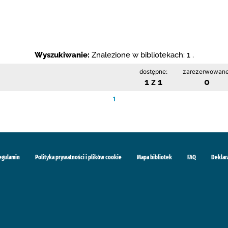
Wyszukiwanie:
Znalezione w bibliotekach: 1 .
dostępne:
zarezerwowane
1 z 1
0
1
egulamin
Polityka prywatności i plików cookie
Mapa bibliotek
FAQ
Deklar