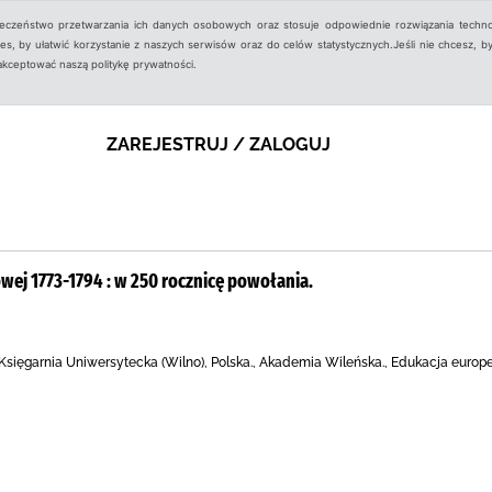
ieczeństwo przetwarzania ich danych osobowych oraz stosuje odpowiednie rozwiązania techno
, by ułatwić korzystanie z naszych serwisów oraz do celów statystycznych.Jeśli nie chcesz, by
aakceptować naszą politykę prywatności.
ZAREJESTRUJ / ZALOGUJ
wej 1773-1794 : w 250 rocznicę powołania.
sięgarnia Uniwersytecka (Wilno), Polska., Akademia Wileńska., Edukacja europej