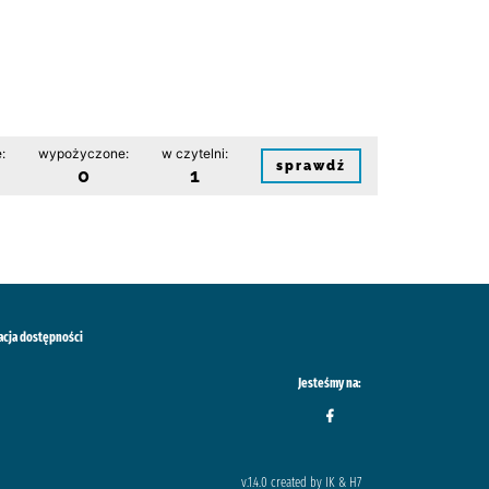
:
wypożyczone:
w czytelni:
sprawdź
0
1
acja dostępności
Jesteśmy na:
v.1.4.0 created by IK & H7